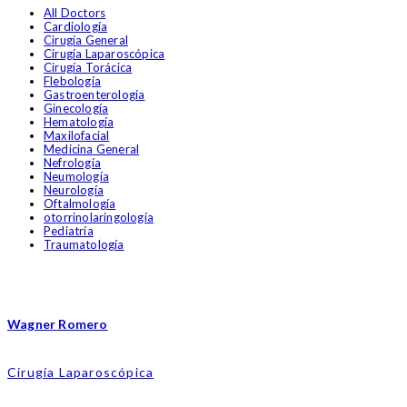
All Doctors
Cardiología
Cirugía General
Cirugía Laparoscópica
Cirugía Torácica
Flebología
Gastroenterología
Ginecología
Hematología
Maxilofacial
Medicina General
Nefrología
Neumología
Neurología
Oftalmología
otorrinolaringología
Pediatría
Traumatología
Wagner Romero
Cirugía Laparoscópica