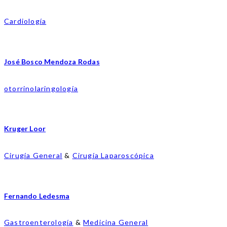
Cardiología
José Bosco Mendoza Rodas
otorrinolaringología
Kruger Loor
Cirugía General
&
Cirugía Laparoscópica
Fernando Ledesma
Gastroenterología
&
Medicina General