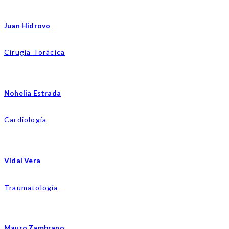
Juan Hidrovo
Cirugía Torácica
Nohelia Estrada
Cardiología
Vidal Vera
Traumatología
Mauro Zambrano