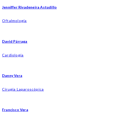
Jenniffer Rivadeneira Astudillo
Oftalmología
David Párraga
Cardiología
Danny Vera
Cirugía Laparoscópica
Francisco Vera