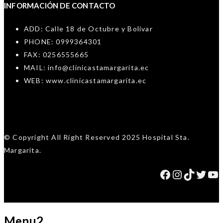
INFORMACIÓN DE CONTACTO
ADD: Calle 18 de Octubre y Bolivar
PHONE: 0999364301
FAX: 0256555665
MAIL: info@clinicastamargarita.ec
WEB: www.clinicastamargarita.ec
© Copyright All Right Reserved 2025 Hospital Sta.
Margarita.
Facebook
Instagr
TikTok
Twit
Yo
Menu2