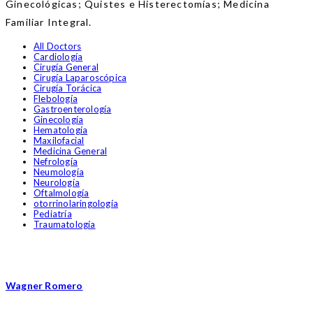
Ginecológicas; Quistes e Histerectomías; Medicina
Familiar Integral.
All Doctors
Cardiología
Cirugía General
Cirugía Laparoscópica
Cirugía Torácica
Flebología
Gastroenterología
Ginecología
Hematología
Maxilofacial
Medicina General
Nefrología
Neumología
Neurología
Oftalmología
otorrinolaringología
Pediatría
Traumatología
Wagner Romero